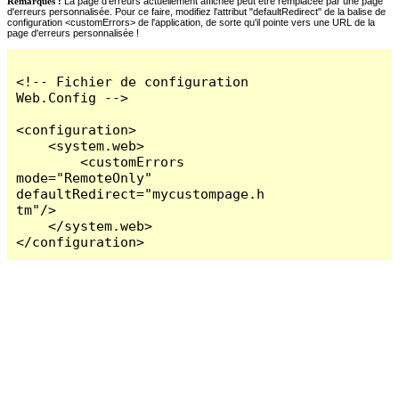
Remarques :
La page d'erreurs actuellement affichée peut être remplacée par une page
d'erreurs personnalisée. Pour ce faire, modifiez l'attribut "defaultRedirect" de la balise de
configuration <customErrors> de l'application, de sorte qu'il pointe vers une URL de la
page d'erreurs personnalisée !
<!-- Fichier de configuration 
Web.Config -->

<configuration>

    <system.web>

        <customErrors 
mode="RemoteOnly" 
defaultRedirect="mycustompage.h
tm"/>

    </system.web>

</configuration>