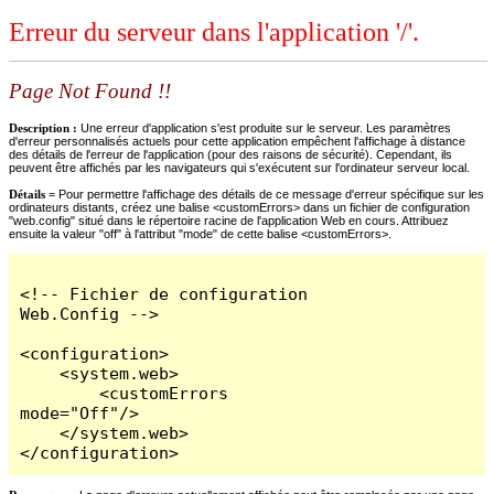
Erreur du serveur dans l'application '/'.
Page Not Found !!
Description :
Une erreur d'application s'est produite sur le serveur. Les paramètres
d'erreur personnalisés actuels pour cette application empêchent l'affichage à distance
des détails de l'erreur de l'application (pour des raisons de sécurité). Cependant, ils
peuvent être affichés par les navigateurs qui s'exécutent sur l'ordinateur serveur local.
Détails =
Pour permettre l'affichage des détails de ce message d'erreur spécifique sur les
ordinateurs distants, créez une balise <customErrors> dans un fichier de configuration
"web.config" situé dans le répertoire racine de l'application Web en cours. Attribuez
ensuite la valeur "off" à l'attribut "mode" de cette balise <customErrors>.
<!-- Fichier de configuration 
Web.Config -->

<configuration>

    <system.web>

        <customErrors 
mode="Off"/>

    </system.web>

</configuration>