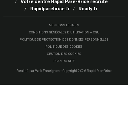
Votre centre Rapid Pare-Brise recrute
Rapidparebrise.fr
Roady.fr
MENTIONS LÉGALES
CONDITIONS GÉNÉRALES D’UTILISATION – CGU
POLITIQUE DE PROTECTION DES DONNÉES PERSONNELLES
POLITIQUE DES COOKIES
GESTION DES COOKIES
PLAN DU SITE
Réalisé par Web Enseignes
- Copyright 2026 Rapid Pare-Brise